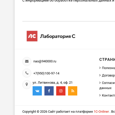
С информацией об обработке персональных данных и
СТРАН
nao@940000.ru
Полезн
+7(950)100-97-14
Договор
ул. Литвинова, д. 4, оф. 21
Согласи
данных
Контак
Copyright © 2026 Сайт работает на платформе
1С-Onliner
. В