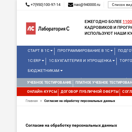
+7(950)100-97-14
nao@940000.ru
Список ви
ЕЖЕГОДНО БОЛЕЕ
1100
КАДРОВИКОВ И ПРОГ
ИСПОЛЬЗУЮТ НАШИ КУ
СТАРТ В 1С
ПРОГРАММИРОВАНИЕ В 1С
ПОДГО
1С:ERP
1С:БУХГАЛТЕРИЯ И УПРОЩЕНКА
ТОРГО
БЮДЖЕТНИКАМ
КУРСЫ ДЛЯ ШКОЛЬНИКОВ
ДЛЯ ШКОЛЬНИКОВ
УЧЕБНОЕ ТЕСТИРОВАНИЕ
ПЛАТНОЕ УЧЕБНОЕ ТЕСТИРОВА
WEB, JAVA И ANDROID
ОНЛАЙН-КУРСЫ
ДОГОВОР ПУБЛИЧНОЙ ОФЕРТЫ
СОГЛ
»
Главная
Согласие на обработку персональных данных
Согласие на обработку персональных данных