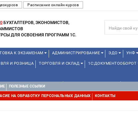
деокурсов
Расписание онлайн-курсов
0
БУХГАЛТЕРОВ, ЭКОНОМИСТОВ,
РАММИСТОВ
РСЫ ДЛЯ ОСВОЕНИЯ ПРОГРАММ 1С.
ТОВКА К ЭКЗАМЕНАМ
АДМИНИСТРИРОВАНИЕ
ЭДО
УНФ
ВЛЯ И РОЗНИЦА
ТОРГОВЛЯ И СКЛАД
1С:ДОКУМЕНТООБОРОТ
1С:УПРАВЛЕНИЕ ХОЛДИНГОМ
УПРАВЛЕНИЕ ПРОЕКТАМИ
УПРАВ
НИЕ
ПОЛЕЗНЫЕ ССЫЛКИ
АСИЕ НА ОБРАБОТКУ ПЕРСОНАЛЬНЫХ ДАННЫХ
КОНТАКТЫ