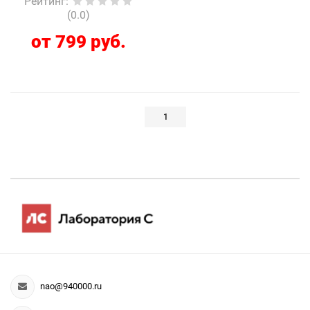
Рейтинг
:
(0.0)
от 799 руб.
1
nao@940000.ru