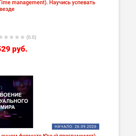
ime management). Научись успевать
везде
(0.0)
529 руб.
НАЧАЛО:
26.09.2026
в очном формате Юный программист)