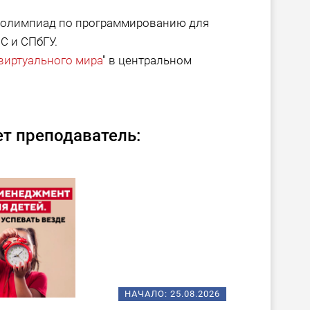
х олимпиад по программированию для
С и СПбГУ.
виртуального мира
" в центральном
т преподаватель:
НАЧАЛО:
25.08.2026