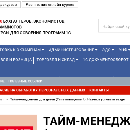
деокурсов
Расписание онлайн-курсов
0
БУХГАЛТЕРОВ, ЭКОНОМИСТОВ,
РАММИСТОВ
РСЫ ДЛЯ ОСВОЕНИЯ ПРОГРАММ 1С.
ТОВКА К ЭКЗАМЕНАМ
АДМИНИСТРИРОВАНИЕ
ЭДО
УНФ
ВЛЯ И РОЗНИЦА
ТОРГОВЛЯ И СКЛАД
1С:ДОКУМЕНТООБОРОТ
1С:УПРАВЛЕНИЕ ХОЛДИНГОМ
УПРАВЛЕНИЕ ПРОЕКТАМИ
УПРАВ
НИЕ
ПОЛЕЗНЫЕ ССЫЛКИ
АСИЕ НА ОБРАБОТКУ ПЕРСОНАЛЬНЫХ ДАННЫХ
КОНТАКТЫ
»
лет
Тайм-менеджмент для детей (Time management). Научись успевать везде
ТАЙМ-МЕНЕДЖ